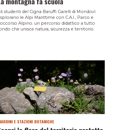
La montagna fa scuola
li studenti del Cigna Baruffi Garelli di Mondovì
splorano le Alpi Marittime con C.A.I., Parco e
occorso Alpino. un percorso didattico a tutto
ondo che unisce natura, sicurezza e territorio.
IARDINI E STAZIONI BOTANICHE
Scopri la flora del territorio protetto