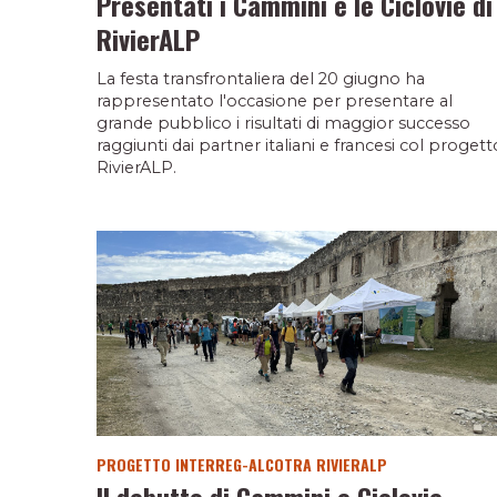
Presentati i Cammini e le Ciclovie di
RivierALP
La festa transfrontaliera del 20 giugno ha
rappresentato l'occasione per presentare al
grande pubblico i risultati di maggior successo
raggiunti dai partner italiani e francesi col progett
RivierALP.
PROGETTO INTERREG-ALCOTRA RIVIERALP
Il debutto di Cammini e Ciclovie