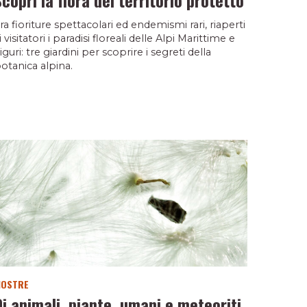
ra fioriture spettacolari ed endemismi rari, riaperti
i visitatori i paradisi floreali delle Alpi Marittime e
iguri: tre giardini per scoprire i segreti della
otanica alpina.
OSTRE
Di animali, piante, umani e meteoriti