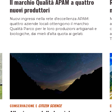
Il marchio Qualità APAM a quattro
nuovi produttori
Nuovi ingressi nella rete d'eccellenza APAM:
M
quattro aziende locali ottengono il marchio
a
Qualità Parco per le loro produzioni artigianali e
c
biologiche, dai mieli d'alta quota ai gelati.
a
T
CONSERVAZIONE E
CITIZEN SCIENCE
E