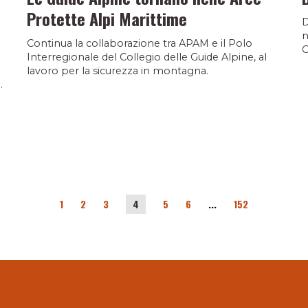
Protette Alpi Marittime
D
n
Continua la collaborazione tra APAM e il Polo
C
Interregionale del Collegio delle Guide Alpine, al
lavoro per la sicurezza in montagna.
.
1
2
3
4
5
6
...
152