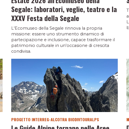
Segale: laboratori, veglie, teatro e la
T
XXXV Festa della Segale
a
L
b
L'Ecomuseo della Segale rinnova la propria
missione: essere uno strumento dinamico di
partecipazione e inclusione, capace trasformare il
patrimonio culturale in un'occasione di crescita
condivisa.
PROGETTO INTERREG-ALCOTRA BIODIVTOURALPS
M
Le Guide Alpine tornano nelle Aree