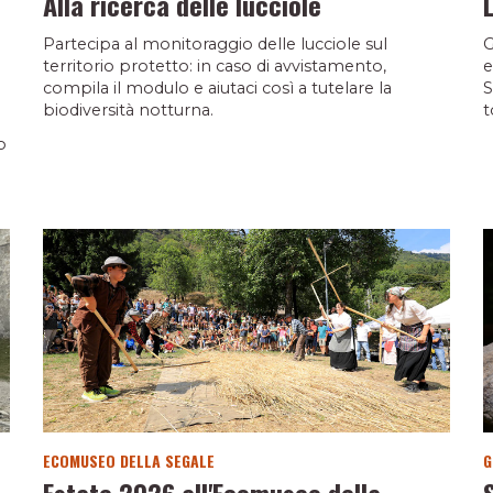
Alla ricerca delle lucciole
Partecipa al monitoraggio delle lucciole sul
G
territorio protetto: in caso di avvistamento,
e
compila il modulo e aiutaci così a tutelare la
S
biodiversità notturna.
t
o
ECOMUSEO DELLA SEGALE
G
Estate 2026 all'Ecomuseo della