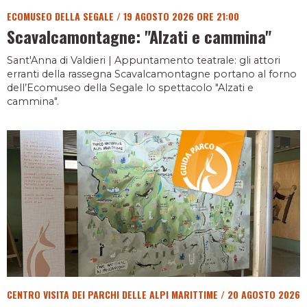
ECOMUSEO DELLA SEGALE
/
19 AGOSTO 2026 ORE 21:00
Scavalcamontagne: "Alzati e cammina"
Sant'Anna di Valdieri | Appuntamento teatrale: gli attori
erranti della rassegna Scavalcamontagne portano al forno
dell’Ecomuseo della Segale lo spettacolo "Alzati e
cammina".
CENTRO VISITA DEI PARCHI DELLE ALPI MARITTIME
/
20 AGOSTO 2026