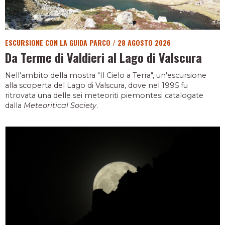
ESCURSIONE CON LA GUIDA PARCO
/
28 AGOSTO 2026
Da Terme di Valdieri al Lago di Valscura
Nell'ambito della mostra "Il Cielo a Terra", un'escursione
alla scoperta del Lago di Valscura, dove nel 1995 fu
ritrovata una delle sei meteoriti piemontesi catalogate
dalla
Meteoritical Society
.