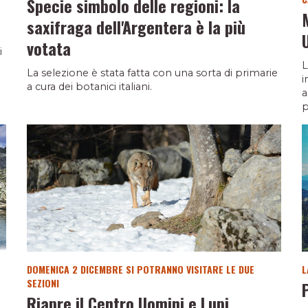
Specie simbolo delle regioni: la
saxifraga dell'Argentera è la più
votata
i
L
La selezione è stata fatta con una sorta di primarie
i
a cura dei botanici italiani.
a
p
DOMENICA 2 DICEMBRE SI POTRANNO VISITARE LE DUE
L
SEZIONI
Riapre il Centro Uomini e Lupi