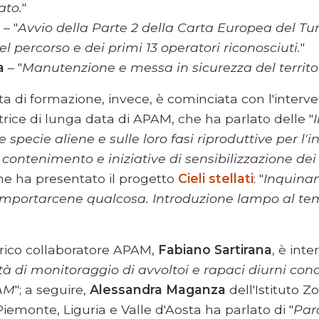
ato.
"
– "
Avvio della Parte 2 della Carta Europea del Tur
l percorso e dei primi 13 operatori riconosciuti.
"
a
– "
Manutenzione e messa in sicurezza del territo
a di formazione, invece, è cominciata con l'interv
atrice di lunga data di APAM, che ha parlato delle "
specie aliene e sulle loro fasi riproduttive per l'
contenimento e iniziative di sensibilizzazione dei 
he ha presentato il progetto
Cieli stellati
: "
Inquina
mportarcene qualcosa. Introduzione lampo al tem
orico collaboratore APAM,
Fabiano Sartirana
, è int
ità di monitoraggio di avvoltoi e rapaci diurni con
PAM
"; a seguire,
Alessandra Maganza
dell'Istituto Z
iemonte, Liguria e Valle d'Aosta ha parlato di "
Par