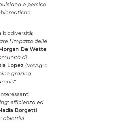
ouisiana e persico
oblematiche
 biodiversità:
are l’impatto delle
Morgan De Wette
omunità di
sia Lopez
(VetAgro
pine grazing
hamois
".
 interessanti
ng: efficienza ed
Nadia Borgetti
 obiettivi