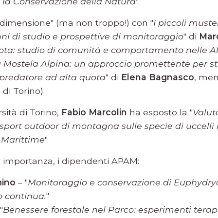
r la Conservazione della Natura
".
di dimensione" (ma non troppo!) con "
I piccoli muste
ni di studio e prospettive di monitoraggio
" di
Mar
uota: studio di comunità e comportamento nelle A
 Mostela Alpina: un approccio promettente per st
predatore ad alta quota
" di
Elena Bagnasco
, mem
 di Torino).
sità di Torino,
Fabio Marcolin
ha esposto la "
Valut
 sport outdoor di montagna sulle specie di uccelli 
i Marittime
".
r importanza, i dipendenti APAM:
ino
– "
Monitoraggio e conservazione di Euphydrya
continua.
"
"
Benessere forestale nel Parco: esperimenti terap