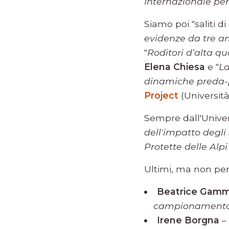
Internazionale pe
Siamo poi "saliti 
evidenze da tre an
"
Roditori d’alta q
Elena Chiesa
e "
La
dinamiche preda-
Project
(Università
Sempre dall'Univer
dell'impatto degli
Protette delle Alp
Ultimi, ma non pe
Beatrice Gamm
campionamento 
Irene Borgna
– 