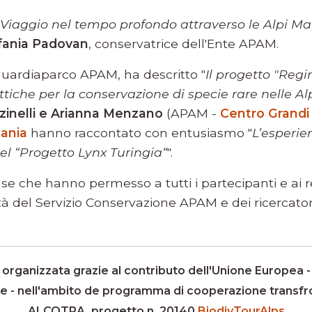
Viaggio nel tempo profondo attraverso le Alpi Ma
fania Padovan
, conservatrice dell'Ente APAM.
guardiaparco APAM, ha descritto "
Il progetto "Regin
attiche per la conservazione di specie rare nelle A
zinelli e Arianna Menzano
(APAM -
Centro Grandi 
ania
hanno raccontato con entusiasmo "
L’esperie
el “Progetto Lynx Turingia“
".
e che hanno permesso a tutti i partecipanti e ai re
tà del Servizio Conservazione APAM e dei ricercator
ta organizzata grazie al contributo dell'Unione Europea
e - nell'ambito de programma di cooperazione transfro
ALCOTRA, progetto n. 20140
BiodivTourAlps