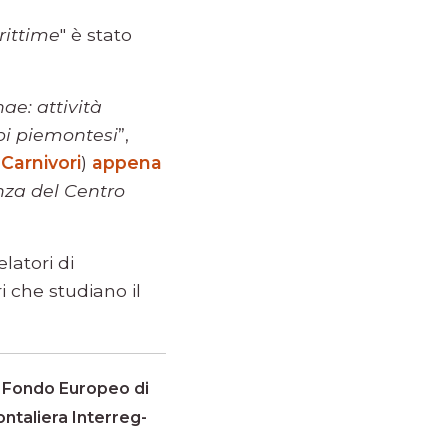
rittime
" è stato
ae: attività
lpi piemontesi
”,
Carnivori
)
appena
nza del Centro
latori di
i che studiano il
 - Fondo Europeo di
ntaliera Interreg-