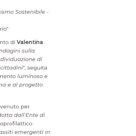
ismo Sostenibile -
rio
"
ento di
Valentina
Indagini sulla
individuazione di
cittadini
", seguita
mento luminoso e
a e al progetto
ervenuto per
dotta dall'Ente di
ooprofilattico
assiti emergenti in