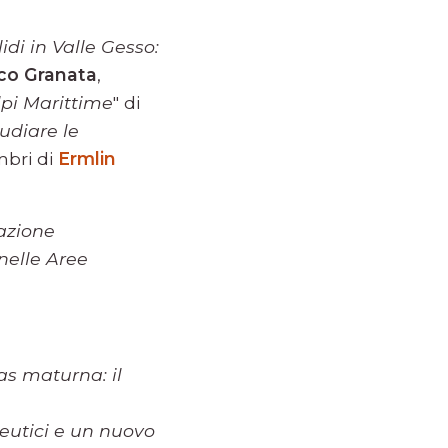
lidi in Valle Gesso:
co Granata
,
lpi Marittime
" di
udiare le
bri di
Ermlin
azione
nelle Aree
s maturna: il
eutici e un nuovo