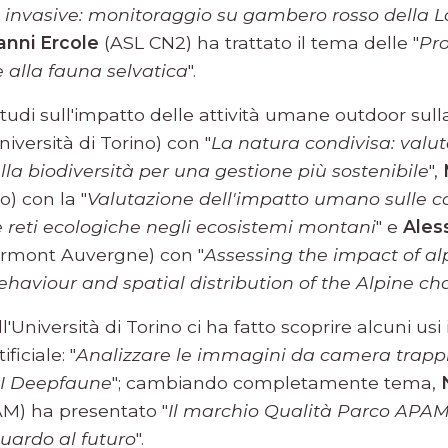
 invasive: monitoraggio su gambero rosso della L
anni Ercole
(ASL CN2) ha trattato il tema delle "
Pr
 alla fauna selvatica
".
udi sull'impatto delle attività umane outdoor sulla
iversità di Torino) con "
La natura condivisa: valut
ulla biodiversità per una gestione più sostenibile
",
o) con la "
Valutazione dell'impatto umano sulle c
le reti ecologiche negli ecosistemi montani
" e
Ales
lermont Auvergne) con "
Assessing the impact of al
ehaviour and spatial distribution of the Alpine c
l'Università di Torino ci ha fatto scoprire alcuni usi
ificiale: "
Analizzare le immagini da camera trappi
AI Deepfaune
"; cambiando completamente tema,
AM) ha presentato "
Il marchio Qualità Parco APAM:
uardo al futuro
".