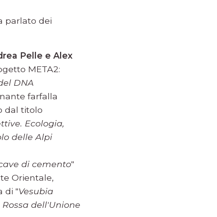
 parlato dei
rea Pelle e Alex
progetto META2:
 del DNA
inante farfalla
dal titolo
tive. Ecologia,
o delle Alpi
 cave di cemento
"
te Orientale,
 di "
Vesubia
a Rossa dell'Unione