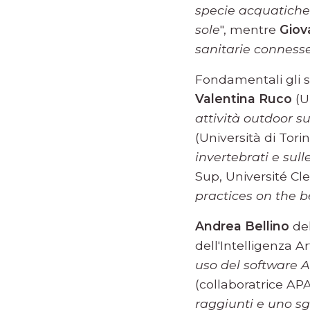
specie acquatiche
sole
", mentre
Giov
sanitarie connesse
Fondamentali gli st
Valentina Ruco
(Un
attività outdoor s
(Università di Torin
invertebrati e sul
Sup, Université C
practices on the b
Andrea Bellino
del
dell'Intelligenza Art
uso del software 
(collaboratrice AP
raggiunti e uno sg