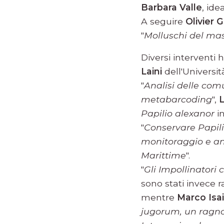
Barbara Valle
, ide
A seguire
Olivier G
"
Molluschi del mas
Diversi interventi
Laini
dell'Universit
"
Analisi delle comu
metabarcoding
",
Papilio alexanor
in
"
Conservare Papili
monitoraggio e ana
Marittime
".
"
Gli Impollinatori
sono stati invece 
mentre
Marco Isa
jugorum, un ragno 