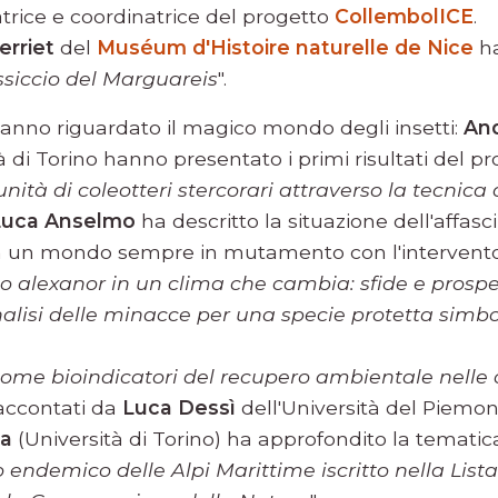
atrice e coordinatrice del progetto
CollembolICE
.
erriet
del
Muséum d'Histoire naturelle de Nice
ha
siccio del Marguareis
".
 hanno riguardato il magico mondo degli insetti:
And
à di Torino hanno presentato i primi risultati del 
nità di coleotteri stercorari attraverso la tecnica
Luca Anselmo
ha descritto la situazione dell'affasc
 un mondo sempre in mutamento con l'intervento 
o alexanor in un clima che cambia: sfide e prospet
lisi delle minacce per una specie protetta simbol
 come bioindicatori del recupero ambientale nelle
raccontati da
Luca Dessì
dell'Università del Piemon
ia
(Università di Torino) ha approfondito la tematica
endemico delle Alpi Marittime iscritto nella List