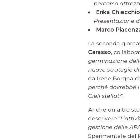
percorso attrezz
Erika Chiecchio
Presentazione de
Marco Piacenz
La seconda giornat
Carasso
, collabor
germinazione delle 
nuove strategie di 
da Irene Borgna c
perché dovrebbe i
Cieli stellati
".
Anche un altro st
descrivere "
L'attiv
gestione delle A
Sperimentale del P