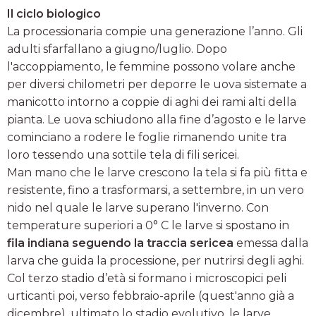
Il ciclo biologico
La processionaria compie una generazione l’anno. Gli
adulti sfarfallano a giugno/luglio. Dopo
l'accoppiamento, le femmine possono volare anche
per diversi chilometri per deporre le uova sistemate a
manicotto intorno a coppie di aghi dei rami alti della
pianta. Le uova schiudono alla fine d’agosto e le larve
cominciano a rodere le foglie rimanendo unite tra
loro tessendo una sottile tela di fili sericei.
Man mano che le larve crescono la tela si fa più fitta e
resistente, fino a trasformarsi, a settembre, in un vero
nido nel quale le larve superano l'inverno. Con
temperature superiori a 0° C le larve si spostano in
fila indiana seguendo la traccia sericea
emessa dalla
larva che guida la processione, per nutrirsi degli aghi.
Col terzo stadio d’età si formano i microscopici peli
urticanti poi, verso febbraio-aprile (quest'anno già a
dicembre), ultimato lo stadio evolutivo, le larve