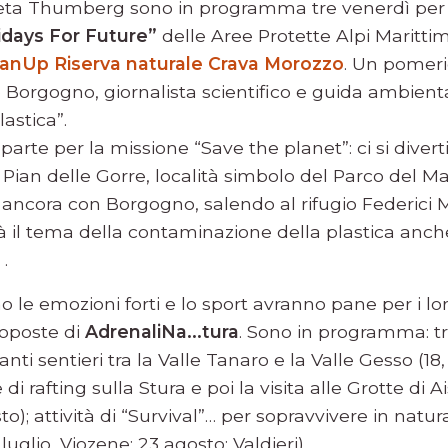
Greta Thumberg sono in programma tre venerdì per 
idays For Future”
delle Aree Protette Alpi Maritt
anUp Riserva naturale Crava Morozzo
. Un pomeri
o Borgogno, giornalista scientifico e guida ambient
lastica”.
 parte per la missione “Save the planet”: ci si divert
Pian delle Gorre, località simbolo del Parco del Ma
, ancora con Borgogno, salendo al rifugio Federici 
rà il tema della contaminazione della plastica anche
.
 le emozioni forti e lo sport avranno pane per i lo
roposte di
AdrenaliNa...tura
. Sono in programma: t
nti sentieri tra la Valle Tanaro e la Valle Gesso (18,
di rafting sulla Stura e poi la visita alle Grotte di 
to); attività di “Survival”… per sopravvivere in natu
luglio, Viozene; 23 agosto; Valdieri).