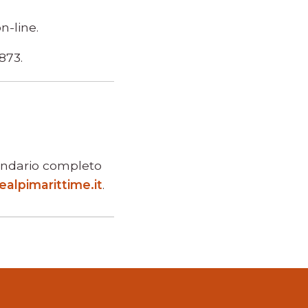
n-line.
873.
lendario completo
ealpimarittime.it
.