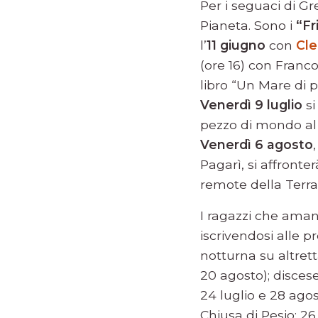
Per i seguaci di 
Pianeta. Sono i
“Fr
l’
11 giugno
con
Cle
(ore 16) con Franc
libro “Un Mare di p
Venerdì 9 luglio
si
pezzo di mondo al 
Venerdì 6 agosto
Pagarì, si affronte
remote della Terra 
I ragazzi che amano
iscrivendosi alle p
notturna su altretta
20 agosto); discese 
24 luglio e 28 agos
Chiusa di Pesio; 26 