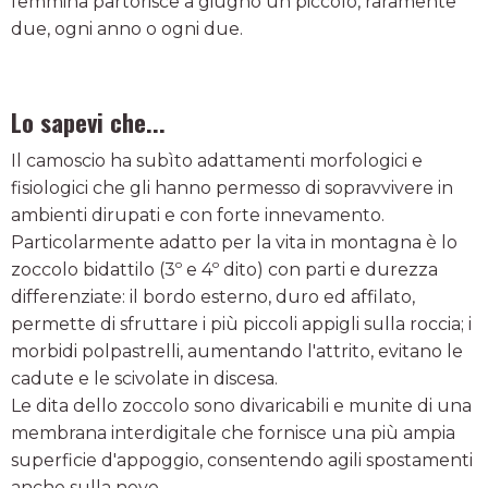
femmina partorisce a giugno un piccolo, raramente
due, ogni anno o ogni due.
Lo sapevi che...
Il camoscio ha subìto adattamenti morfologici e
fisiologici che gli hanno permesso di sopravvivere in
ambienti dirupati e con forte innevamento.
Particolarmente adatto per la vita in montagna è lo
zoccolo bidattilo (3º e 4º dito) con parti e durezza
differenziate: il bordo esterno, duro ed affilato,
permette di sfruttare i più piccoli appigli sulla roccia; i
morbidi polpastrelli, aumentando l'attrito, evitano le
cadute e le scivolate in discesa.
Le dita dello zoccolo sono divaricabili e munite di una
membrana interdigitale che fornisce una più ampia
superficie d'appoggio, consentendo agili spostamenti
anche sulla neve.