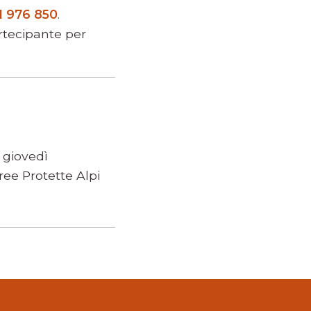
1 976 850
.
artecipante per
 giovedì
ee Protette Alpi