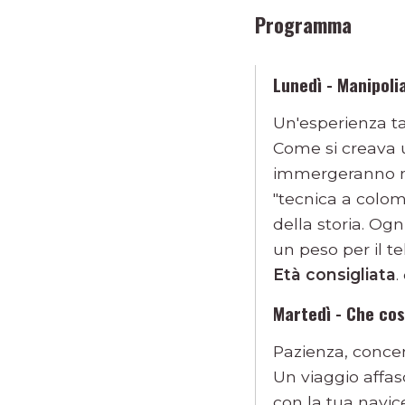
Programma
Lunedì - Manipol
Un'esperienza tat
Come si creava un
immergeranno ne
"tecnica a colom
della storia. Ogn
un peso per il te
Età consigliata
.
Martedì - Che co
Pazienza, concent
Un viaggio affasc
con la tua navice