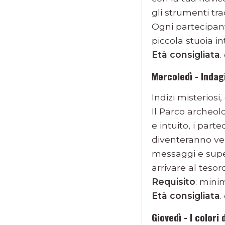
gli strumenti tra
Ogni partecipant
piccola stuoia in
Età consigliata
.
Mercoledì - Indag
Indizi misteriosi,
Il Parco archeol
e intuito, i par
diventeranno ver
messaggi e super
arrivare al tesoro
Requisito
: mini
Età consigliata
.
Giovedì - I colori