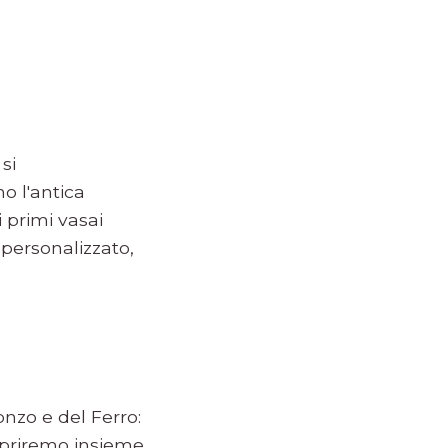
si
o l'antica
 primi vasai
 personalizzato,
onzo e del Ferro:
copriremo insieme