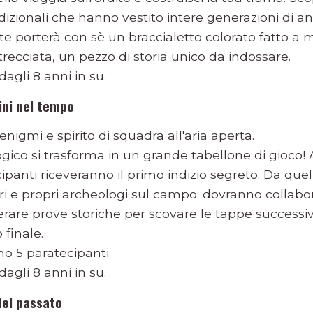
dizionali che hanno vestito intere generazioni di ant
e porterà con sè un braccialetto colorato fatto a
trecciata, un pezzo di storia unico da indossare.
 dagli 8 anni in su.
ini nel tempo
 enigmi e spirito di squadra all'aria aperta.
ogico si trasforma in un grande tabellone di gioco
tecipanti riceveranno il primo indizio segreto. Da q
i e propri archeologi sul campo: dovranno collabor
are prove storiche per scovare le tappe successiv
 finale.
mo 5 paratecipanti.
 dagli 8 anni in su.
 del passato