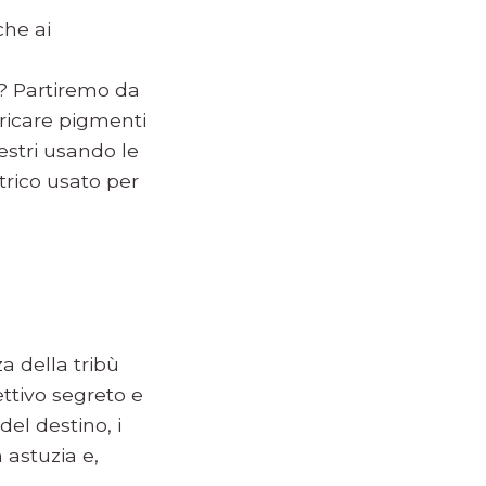
che ai
e? Partiremo da
bricare pigmenti
pestri usando le
trico usato per
a della tribù
ettivo segreto e
del destino, i
 astuzia e,