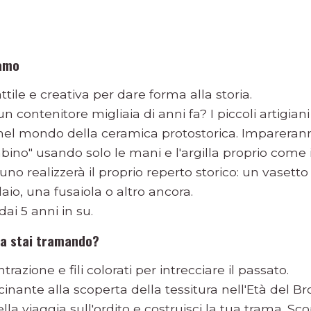
iamo
tile e creativa per dare forma alla storia.
 contenitore migliaia di anni fa? I piccoli artigiani 
l mondo della ceramica protostorica. Imparerann
bino" usando solo le mani e l'argilla proprio come i
uno realizzerà il proprio reperto storico: un vasetto
laio, una fusaiola o altro ancora.
 dai 5 anni in su.
sa stai tramando?
razione e fili colorati per intrecciare il passato.
inante alla scoperta della tessitura nell'Età del Br
lla viaggia sull'ordito e costruisci la tua trama. S