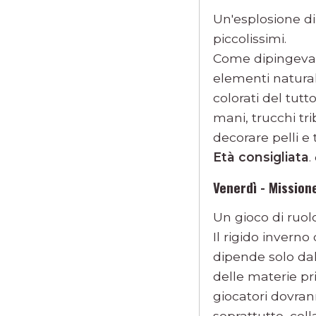
Un'esplosione di
piccolissimi.
Come dipingevano
elementi natural
colorati del tutt
mani, trucchi tri
decorare pelli e 
Età consigliata
.
Venerdì - Missione
Un gioco di ruol
Il rigido inverno
dipende solo dal
delle materie pri
giocatori dovran
soprattutto, col