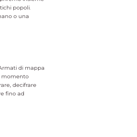
ichi popoli.
 mano o una
! Armati di mappa
uel momento
are, decifrare
e fino ad