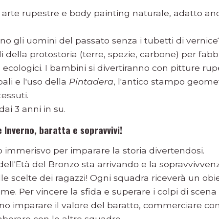
 arte rupestre e body painting naturale, adatto an
 gli uomini del passato senza i tubetti di vernic
i della protostoria (terre, spezie, carbone) per fab
o ecologici. I bambini si divertiranno con pitture ru
bali e l'uso della
Pintadera
, l'antico stampo geome
tessuti.
 dai 3 anni in su.
 Inverno, baratta e sopravvivi!
o immerisvo per imparare la storia divertendosi.
 dell'Età del Bronzo sta arrivando e la sopravvivvenz
le scelte dei ragazzi! Ogni squadra riceverà un obi
me. Per vincere la sfida e superare i colpi di scena 
no imparare il valore del baratto, commerciare con
laborare con le altre squadre.